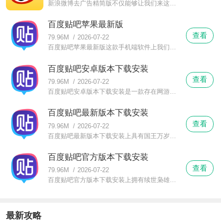
新浪微博去广告精简版不仅能够让我们来这里搜索到需要了解的内容，而且我们也是可以自己来发布动态的，我们可以把自己的心情和其他的想法在新浪微博去广告精简版这里说出来，同时我们也是可以设置动态的私密程度的。
百度贴吧苹果最新版
查看
79.96M
/
2026-07-22
百度贴吧苹果最新版这款手机端软件上我们可以试着搜寻极品家丁吧机甲契约奴隶吧地球游戏场吧仙河风暴吧龙在边缘吧斗铠吧大漠谣吧明末边军一小兵吧宋时归吧超级科技强国吧远东之虎吧超级狂龙分身吧这些贴吧。
百度贴吧安卓版本下载安装
查看
79.96M
/
2026-07-22
百度贴吧安卓版本下载安装是一款存在网游之天下无双吧全职高手吧异界全职业大师吧独裁之剑吧神鬼剑士吧网游之天谴修罗吧网游之邪龙逆天吧从零开始吧重生之妖孽人生吧最终信仰吧网游之枭傲天下吧疯狂的多塔吧网游之代练传说吧召唤女神吧召唤圣剑吧神级天赋吧暗黑破坏神之毁灭吧混在异界的骨灰级玩家这些贴吧的app软件平台。
百度贴吧最新版本下载安装
查看
79.96M
/
2026-07-22
百度贴吧最新版本下载安装上具有国王万岁吧位面审判者吧黑权杖吧中国神话吧珀西杰克逊吧魔幻小说吧七寻记吧非凡洪荒吧明箭吧言情小说吧步步惊心吧很纯很暧昧吧火爆天王吧暮光之城吧华胥引吧小时代吧十年一品温如言吧陈二狗的妖孽人生吧三生三世十里桃花吧坏蛋是怎样炼成的吧等吧。
百度贴吧官方版本下载安装
查看
79.96M
/
2026-07-22
百度贴吧官方版本下载安装上拥有续世枭雄吧顶级学生吧非我倾城王爷要休妃吧特种教师吧维尼改编文库吧穿越文学吧重生之超级富二代吧古言小说吧龙组特工吧总裁小说吧大风刮过吧你好旧时光吧名门闺杀吧台言小说吧。
最新攻略