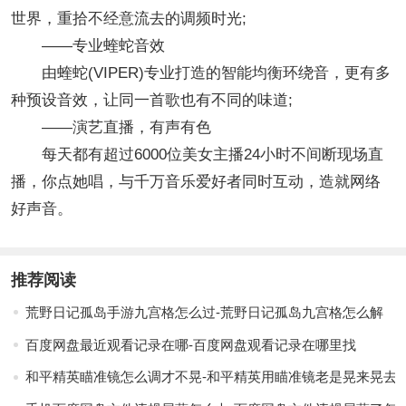
世界，重拾不经意流去的调频时光;
——专业蝰蛇音效
由蝰蛇(VIPER)专业打造的智能均衡环绕音，更有多
种预设音效，让同一首歌也有不同的味道;
——演艺直播，有声有色
每天都有超过6000位美女主播24小时不间断现场直
播，你点她唱，与千万音乐爱好者同时互动，造就网络
好声音。
推荐阅读
荒野日记孤岛手游九宫格怎么过-荒野日记孤岛九宫格怎么解
百度网盘最近观看记录在哪-百度网盘观看记录在哪里找
和平精英瞄准镜怎么调才不晃-和平精英用瞄准镜老是晃来晃去