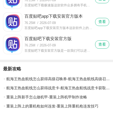
76.25M
/
2026-07-09
百度贴吧下载极速版这款软件众多拥有手机的高校生也在使用，这些用户可以通过贴吧来讨论自己的高校，讨论别人的高校，像是北京山东江苏四川湖北河北高校等这些高校就可以在软件上查找部分讨论。
百度贴吧app下载安装官方版本
查看
76.25M
/
2026-07-09
百度贴吧app下载安装官方版本这款软件上的番剧话题贴吧众多番剧爱好者都在进行关于番剧剧情番剧人物番剧歌曲番剧作者番剧设定等这些番剧因素的交流，很多明明已经完结的番剧，软件相关贴吧上至今还是有人在言论。
百度贴吧下载安装官方版
查看
76.25M
/
2026-07-09
百度贴吧下载安装官方版是一款我们可以进行日版自家欧美等国家番剧贴吧研讨的软件，在软件上还有关于搞笑热血推理性转美少女漫画相关贴吧的存在。
最新攻略
航海王热血航线怎么获得高级召唤券-航海王热血航线高级召唤券获取的方法
航海王热血航线怎么获得战意卡-航海王热血航线战意卡获取教程
重装上阵新手怎么做机甲-重装上阵机甲制作攻略
重装上阵上的重机枪如何连发-重装上阵重机枪连发技巧