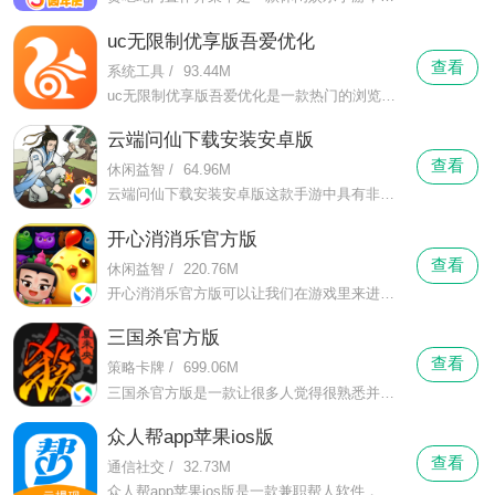
uc无限制优享版吾爱优化
查看
系统工具
/
93.44M
uc无限制优享版吾爱优化是一款热门的浏览应用，在这里有丰富的资源等你来体验，让你在这里一个软件了解天下时事的同时还能够帮助你查询各种资料，更可以在这里看尽各种自己想看的视频、小说内容。uc无限制优享版吾爱优化在这里有最快的搜索速度，强大的资源，让你自由搜索，享受在这里观看的乐趣。
云端问仙下载安装安卓版
查看
休闲益智
/
64.96M
云端问仙下载安装安卓版这款手游中具有非常罕见的宝物的获取玩法，在这款游戏，玩家们可以获取 多种宝物，像是玄灵之宝，像是通天之宝，像是玄天之宝。
开心消消乐官方版
查看
休闲益智
/
220.76M
开心消消乐官方版可以让我们在游戏里来进行简单的消除游戏，这里的游戏玩法非常的简单，我们只要在每一个关卡里来移动可爱的动物头像即可，只要数量达到要求就能够把它们给消除掉，而且相同的头像越多的话，消除的数量也会越多，不同的数量被消除的时候还会触发不同的效果。
三国杀官方版
查看
策略卡牌
/
699.06M
三国杀官方版是一款让很多人觉得很熟悉并且有些怀念的手机卡牌类游戏，我们在这里来玩游戏的时候分配到的身份是随机的，每一个身份的任务都是不同的，我们在拿到身份的时候也要不断的来分析场上的局势，通过攻击和自己的判断来知道谁和自己是属于同一个阵营的，如果是敌人的话就要想办法来解决掉对方。
众人帮app苹果ios版
查看
通信社交
/
32.73M
众人帮app苹果ios版是一款兼职帮人软件，在这里你可以用手机轻松赚点小钱，有丰富的任务类型，你可以在这里通过各种人物赚钱，像是填写调查问卷，或是关注微信公众号，试用各种微信小程序，众人帮app苹果ios版你还能随时试玩各种游戏来赚钱，让你边玩边赚钱。