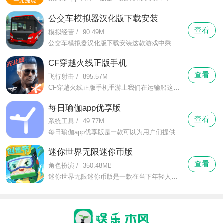
公交车模拟器汉化版下载安装
查看
模拟经营
/
90.49M
公交车模拟器汉化版下载安装这款游戏中乘客们的行李玩家们是可以进行确认的，确认行李的玩法和车门的玩法就在差不多一个地方，将乘客的行李和车门确认关上之后，就可以踩油门让大巴启程了。
CF穿越火线正版手机
查看
飞行射击
/
895.57M
CF穿越火线正版手机手游上我们在运输船这种长方形地形形状的团队中也可以手雷对战，模式中我们被杀死了也可以通过一个手雷向对面宣告自己又回来了。
每日瑜伽app优享版
查看
系统工具
/
49.77M
每日瑜伽app优享版是一款可以为用户们提供专业的瑜伽健身课程的手机软件，现在瑜伽作为当代最热门的、最受人们喜爱的健身方式，它具有的优点是在做瑜伽的过程中占用空间小，而且动作舒缓慢，可以在室内进行练习等。
迷你世界无限迷你币版
查看
角色扮演
/
350.48MB
迷你世界无限迷你币版是一款在当下年轻人中非常热门火爆的超人气自由建造沙盒类手游。在这里你是世界的造物主，所有的一切都将随着你的心意呈现。玩家可以选择建造城市或者家园，以及其他任何你想要建造的建筑。