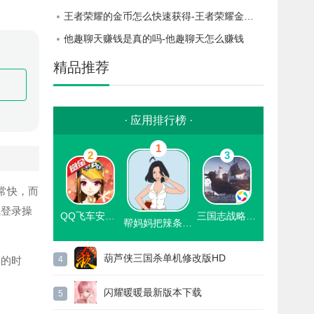
王者荣耀的金币怎么快速获得-王者荣耀金币怎样快速获得
他趣聊天赚钱是真的吗-他趣聊天怎么赚钱
精品推荐
· 应用排行榜 ·
1
2
3
常快，而
成登录操
QQ飞车安卓普通版
三国志战略版优享版无限金珠
帮妈妈把辣条藏起来下载官方版
葫芦侠三国杀单机修改版HD
的时
4
闪耀暖暖最新版本下载
5