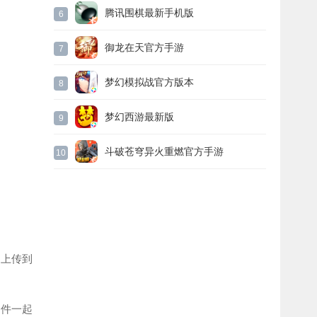
腾讯围棋最新手机版
6
御龙在天官方手游
7
梦幻模拟战官方版本
8
梦幻西游最新版
9
斗破苍穹异火重燃官方手游
10
上传到
件一起