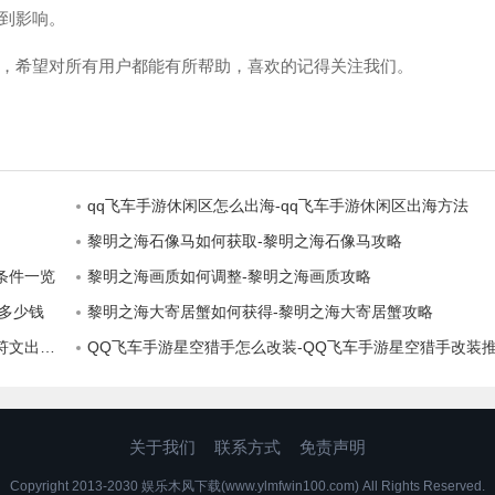
到影响。
，希望对所有用户都能有所帮助，喜欢的记得关注我们。
qq飞车手游休闲区怎么出海-qq飞车手游休闲区出海方法
黎明之海石像马如何获取-黎明之海石像马攻略
条件一览
黎明之海画质如何调整-黎明之海画质攻略
概多少钱
黎明之海大寄居蟹如何获得-黎明之海大寄居蟹攻略
装攻略
QQ飞车手游星空猎手怎么改装-QQ飞车手游星空猎手改装
关于我们
联系方式
免责声明
Copyright 2013-2030 娱乐木风下载(www.ylmfwin100.com) All Rights Reserved.