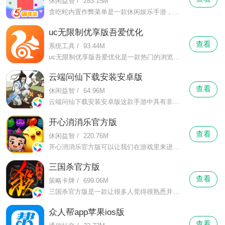
休闲益智
/
283.15M
贪吃蛇内置作弊菜单是一款休闲娱乐手游，你能够在这里体会到十分休闲的游戏节奏，在这里你不仅与别人比较各种策略运用，还有各种手速的比拼。贪吃蛇内置作弊菜单在这里你将操控一条小蛇，并帮助它不断的成长，你可以让它随意的移动，并通过吃各种小圆点来逐渐变长变大。
uc无限制优享版吾爱优化
查看
系统工具
/
93.44M
uc无限制优享版吾爱优化是一款热门的浏览应用，在这里有丰富的资源等你来体验，让你在这里一个软件了解天下时事的同时还能够帮助你查询各种资料，更可以在这里看尽各种自己想看的视频、小说内容。uc无限制优享版吾爱优化在这里有最快的搜索速度，强大的资源，让你自由搜索，享受在这里观看的乐趣。
云端问仙下载安装安卓版
查看
休闲益智
/
64.96M
云端问仙下载安装安卓版这款手游中具有非常罕见的宝物的获取玩法，在这款游戏，玩家们可以获取 多种宝物，像是玄灵之宝，像是通天之宝，像是玄天之宝。
开心消消乐官方版
查看
休闲益智
/
220.76M
开心消消乐官方版可以让我们在游戏里来进行简单的消除游戏，这里的游戏玩法非常的简单，我们只要在每一个关卡里来移动可爱的动物头像即可，只要数量达到要求就能够把它们给消除掉，而且相同的头像越多的话，消除的数量也会越多，不同的数量被消除的时候还会触发不同的效果。
三国杀官方版
查看
策略卡牌
/
699.06M
三国杀官方版是一款让很多人觉得很熟悉并且有些怀念的手机卡牌类游戏，我们在这里来玩游戏的时候分配到的身份是随机的，每一个身份的任务都是不同的，我们在拿到身份的时候也要不断的来分析场上的局势，通过攻击和自己的判断来知道谁和自己是属于同一个阵营的，如果是敌人的话就要想办法来解决掉对方。
众人帮app苹果ios版
查看