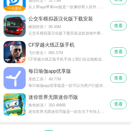
通信社交
/
32.73M
众人帮app苹果ios版是一款兼职帮人软件，在这里你可以用手机轻松赚点小钱，有丰富的任务类型，你可以在这里通过各种人物赚钱，像是填写调查问卷，或是关注微信公众号，试用各种微信小程序，众人帮app苹果ios版你还能随时试玩各种游戏来赚钱，让你边玩边赚钱。
公交车模拟器汉化版下载安装
查看
模拟经营
/
90.49M
公交车模拟器汉化版下载安装这款游戏中乘客们的行李玩家们是可以进行确认的，确认行李的玩法和车门的玩法就在差不多一个地方，将乘客的行李和车门确认关上之后，就可以踩油门让大巴启程了。
CF穿越火线正版手机
查看
飞行射击
/
895.57M
CF穿越火线正版手机手游上我们在运输船这种长方形地形形状的团队中也可以手雷对战，模式中我们被杀死了也可以通过一个手雷向对面宣告自己又回来了。
每日瑜伽app优享版
查看
系统工具
/
49.77M
每日瑜伽app优享版是一款可以为用户们提供专业的瑜伽健身课程的手机软件，现在瑜伽作为当代最热门的、最受人们喜爱的健身方式，它具有的优点是在做瑜伽的过程中占用空间小，而且动作舒缓慢，可以在室内进行练习等。
迷你世界无限迷你币版
查看
角色扮演
/
350.48MB
迷你世界无限迷你币版是一款在当下年轻人中非常热门火爆的超人气自由建造沙盒类手游。在这里你是世界的造物主，所有的一切都将随着你的心意呈现。玩家可以选择建造城市或者家园，以及其他任何你想要建造的建筑。