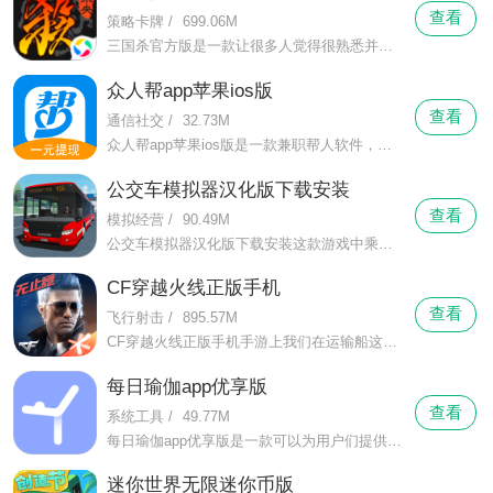
查看
策略卡牌
/
699.06M
三国杀官方版是一款让很多人觉得很熟悉并且有些怀念的手机卡牌类游戏，我们在这里来玩游戏的时候分配到的身份是随机的，每一个身份的任务都是不同的，我们在拿到身份的时候也要不断的来分析场上的局势，通过攻击和自己的判断来知道谁和自己是属于同一个阵营的，如果是敌人的话就要想办法来解决掉对方。
众人帮app苹果ios版
查看
通信社交
/
32.73M
众人帮app苹果ios版是一款兼职帮人软件，在这里你可以用手机轻松赚点小钱，有丰富的任务类型，你可以在这里通过各种人物赚钱，像是填写调查问卷，或是关注微信公众号，试用各种微信小程序，众人帮app苹果ios版你还能随时试玩各种游戏来赚钱，让你边玩边赚钱。
公交车模拟器汉化版下载安装
查看
模拟经营
/
90.49M
公交车模拟器汉化版下载安装这款游戏中乘客们的行李玩家们是可以进行确认的，确认行李的玩法和车门的玩法就在差不多一个地方，将乘客的行李和车门确认关上之后，就可以踩油门让大巴启程了。
CF穿越火线正版手机
查看
飞行射击
/
895.57M
CF穿越火线正版手机手游上我们在运输船这种长方形地形形状的团队中也可以手雷对战，模式中我们被杀死了也可以通过一个手雷向对面宣告自己又回来了。
每日瑜伽app优享版
查看
系统工具
/
49.77M
每日瑜伽app优享版是一款可以为用户们提供专业的瑜伽健身课程的手机软件，现在瑜伽作为当代最热门的、最受人们喜爱的健身方式，它具有的优点是在做瑜伽的过程中占用空间小，而且动作舒缓慢，可以在室内进行练习等。
迷你世界无限迷你币版