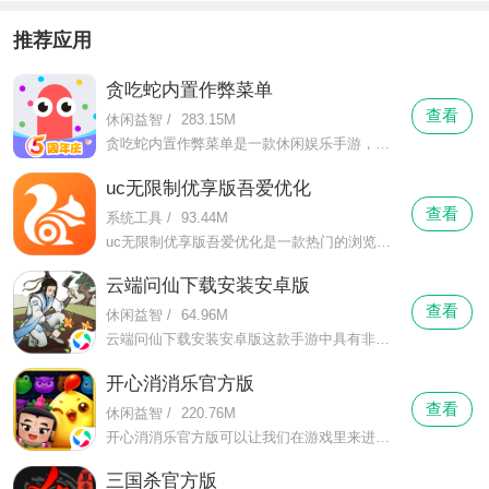
推荐应用
贪吃蛇内置作弊菜单
查看
休闲益智
/
283.15M
贪吃蛇内置作弊菜单是一款休闲娱乐手游，你能够在这里体会到十分休闲的游戏节奏，在这里你不仅与别人比较各种策略运用，还有各种手速的比拼。贪吃蛇内置作弊菜单在这里你将操控一条小蛇，并帮助它不断的成长，你可以让它随意的移动，并通过吃各种小圆点来逐渐变长变大。
uc无限制优享版吾爱优化
查看
系统工具
/
93.44M
uc无限制优享版吾爱优化是一款热门的浏览应用，在这里有丰富的资源等你来体验，让你在这里一个软件了解天下时事的同时还能够帮助你查询各种资料，更可以在这里看尽各种自己想看的视频、小说内容。uc无限制优享版吾爱优化在这里有最快的搜索速度，强大的资源，让你自由搜索，享受在这里观看的乐趣。
云端问仙下载安装安卓版
查看
休闲益智
/
64.96M
云端问仙下载安装安卓版这款手游中具有非常罕见的宝物的获取玩法，在这款游戏，玩家们可以获取 多种宝物，像是玄灵之宝，像是通天之宝，像是玄天之宝。
开心消消乐官方版
查看
休闲益智
/
220.76M
开心消消乐官方版可以让我们在游戏里来进行简单的消除游戏，这里的游戏玩法非常的简单，我们只要在每一个关卡里来移动可爱的动物头像即可，只要数量达到要求就能够把它们给消除掉，而且相同的头像越多的话，消除的数量也会越多，不同的数量被消除的时候还会触发不同的效果。
三国杀官方版