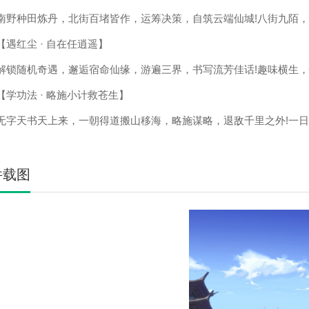
种田炼丹，北街百堵皆作，运筹决策，自筑云端仙城!八街九陌，
红尘 · 自在任逍遥】
随机奇遇，邂逅宿命仙缘，游遍三界，书写流芳佳话!趣味横生，
功法 · 略施小计救苍生】
天书天上来，一朝得道搬山移海，略施谋略，退敌千里之外!一日
件载图