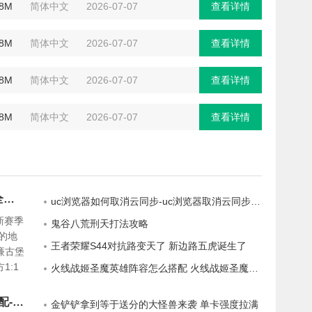
.8M
简体中文
2026-07-07
查看详情
78M
简体中文
2026-07-07
查看详情
78M
简体中文
2026-07-07
查看详情
78M
简体中文
2026-07-07
查看详情
洛克王国世界S3赛季地图爆料一览 全新区域抢先看
uc浏览器如何取消云同步-uc浏览器取消云同步的方法
新赛季
鬼谷八荒刑天打法攻略
的地
王者荣耀S44对抗路变天了 新边路五虎诞生了
廉古堡
1:1
火线战姬圣魔英雄阵容怎么搭配 火线战姬圣魔英雄阵容搭配攻略
室，冷
老玩家
三国志战略版北伐枪最强战法怎么搭配-三国志战略版北伐枪最强战法搭配攻略
金铲铲拿到等于送分的大怪兽来袭 单卡强度拉满