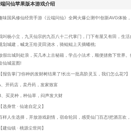
云端问仙苹果版本游戏介绍
国风修仙经营手游《云端问仙》全网火爆公测中!创新AVG体验，
杨小立，九天仙宗的九百八十二代掌门，门下有屋又有田，生活自
规划城建，喊龙王给灵田浇水，骑鲲鲲上天摘蟠桃;
出城到处浪，买几本上古秘籍，学点小法术，顺便拯救下世界。偶
绘仙城蓝图!
告掌门!你种的发财树结果了!长出一批高阶灵玉，我们怎么花?】
开药店，卖丹药，发家致富
买灵种，种仙草，闷声发大财
身世 · 仙途自定义】
人生选择，开放游戏剧情，宿命轮回，感受仙门百态!把酒言欢，
仙镇 · 桃源尘世间】