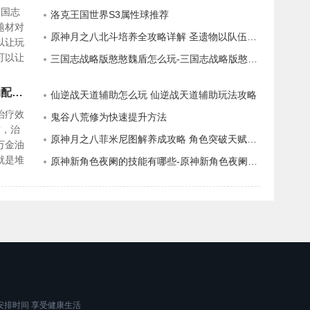
三国志
洛克王国世界S3属性球推荐
题材对
原神月之八北斗培养全攻略详解 圣遗物以队伍搭配推荐
以让玩
可以让
三国志战略版憨憨魏盾怎么玩-三国志战略版憨憨魏盾玩法攻略
富的玩
配最好
原神月之八迪奥娜培养全攻略 圣遗物配队天赋命座推荐
仙逆战天道辅助怎么玩 仙逆战天道辅助玩法攻略
治疗效
鬼谷八荒修为快速提升方法
盾，治
原神月之八菲米尼图解养成攻略 角色突破天赋材料一览
万金油
就是堆
原神新角色夜阑的技能有哪些-原神新角色夜阑技能介绍
前的月
安排时间 享受健康生活