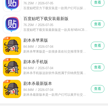
查看
76.25M
/
2026-07-05
百度贴吧官方下载安装是一款用户们可以探讨兄弟类型小说和惊恐类型打江山类型醉酒类型主宰类型朝代类型生胜者为王类型人生类型古语类型进化类型作恶累心解说类型神仙眷侣类型等这些类型网文的软件。
百度贴吧下载安装最新版
查看
76.25M
/
2026-07-05
百度贴吧下载安装最新版是一款具有NBACBA这些话题贴吧让用户们篮球话题交友认识的手机端软件，在软件上，各种体育项目基本上都有贴吧在讨论，用户们在这些体育贴吧上可以宣扬体育精神，传播体育运动。
剧本杀苹果版
查看
84.84M
/
2026-07-04
剧本杀苹果版是一款很多喜欢社交推理享受将凶手逼迫揪出的用户们经常用来进行剧本杀的手机软件，在这款软件上，众多蕴含谋杀故事的剧本可以让用户选择开始剧本杀。
剧本杀手机版
查看
84.84M
/
2026-07-04
剧本杀手机版这款软件虽然属于归纳类型属于社交，但其实软件上的社交并不像现实中或者微信上那样的公式化社交，而是充满了很多游戏元素，让小编来跟各位针对这个元素来唠唠嗑。
剧本杀最新版本
查看
84.84M
/
2026-07-04
剧本杀最新版本是一款用户们可以展开社交游戏进行推理体验的手机应用，这款应用可以让多个人一起进行社交推理，几个玩家可以在同一个剧本游戏中展开剧本推理式社交游戏。