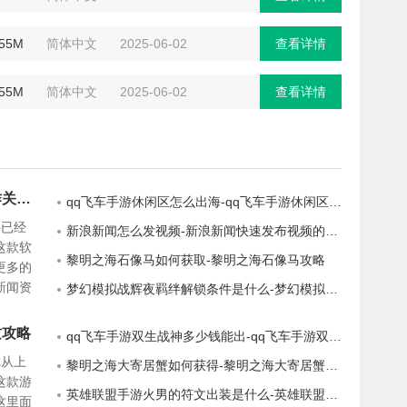
.55M
简体中文
2025-06-02
查看详情
.55M
简体中文
2025-06-02
查看详情
新浪新闻怎么关注他人-新浪新闻操作关注其他用户的步骤
qq飞车手游休闲区怎么出海-qq飞车手游休闲区出海方法
件已经
新浪新闻怎么发视频-新浪新闻快速发布视频的方法
这款软
黎明之海石像马如何获取-黎明之海石像马攻略
更多的
新闻资
梦幻模拟战辉夜羁绊解锁条件是什么-梦幻模拟战羁绊解锁条件一览
的资
载了，
质攻略
qq飞车手游双生战神多少钱能出-qq飞车手游双生战神大概多少钱
行各种
戏从上
黎明之海大寄居蟹如何获得-黎明之海大寄居蟹攻略
这款游
英雄联盟手游火男的符文出装是什么-英雄联盟手游火男的符文出装攻略
这里面