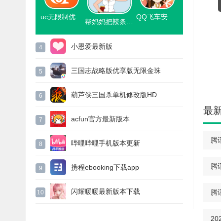
uc无限制优享版吾爱优化
QQ飞车安卓普通版
帮妈妈把辣条藏起来下载官方版
小恩爱最新版
4
三国志战略版优享版无限金珠
5
葫芦侠三国杀单机修改版HD
6
最
acfun官方最新版本
7
腾
哔哩哔哩手机版本更新
8
腾
携程ebooking下载app
9
闪耀暖暖最新版本下载
腾
10
2