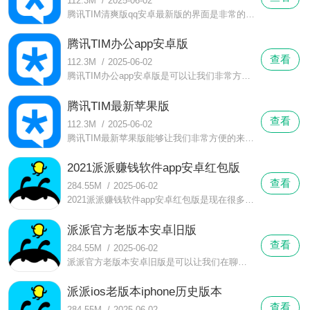
112.3M
/
2025-06-02
腾讯TIM清爽版qq安卓最新版的界面是非常的干净的，我们可以在腾讯TIM清爽版qq安卓最新版这里看到非常多的好友和用户在线聊天，同时我们也是可以来添加好友或者是删除他们的。
腾讯TIM办公app安卓版
查看
112.3M
/
2025-06-02
腾讯TIM办公app安卓版是可以让我们非常方便的来进行登录的，而且我们也是可以自己来修改个人资料的，我们是可以在腾讯TIM办公app安卓版这里非常自由的把自己手机里的文件上传到这里来。
腾讯TIM最新苹果版
查看
112.3M
/
2025-06-02
腾讯TIM最新苹果版能够让我们非常方便的来和自己的好友以及其他的用户进行交流，同时我们也是可以看到自己和其他人的聊天记录的情况的，而且腾讯TIM最新苹果版这款软件也是可以让我们来查询到聊天记录里的消息的。
2021派派赚钱软件app安卓红包版
查看
284.55M
/
2025-06-02
2021派派赚钱软件app安卓红包版是现在很多的年轻用户很喜欢来使用的，我们可以通过2021派派赚钱软件app安卓红包版这款软件来认识到天南海北的用户，同时我们也是可以在这里来交到与自己合适的朋友的。
派派官方老版本安卓旧版
查看
284.55M
/
2025-06-02
派派官方老版本安卓旧版是可以让我们在聊天室里来看到非常多可以与我们进行互动的用户的，而且派派官方老版本安卓旧版这里的用户是会和我们一起来进行聊天的，我们可以看到很多可以与我们一起来交流的在线用户。
派派ios老版本iphone历史版本
查看
284.55M
/
2025-06-02