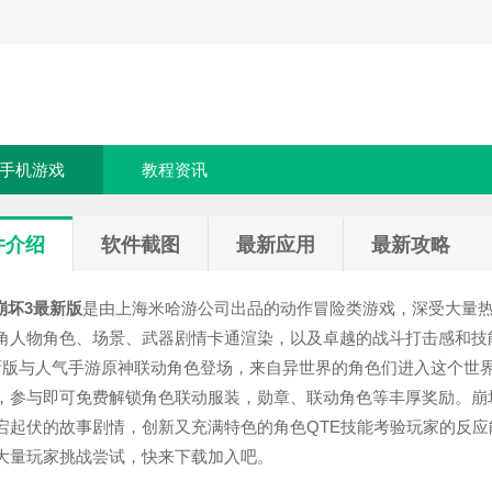
手机游戏
教程资讯
件介绍
软件截图
最新应用
最新攻略
崩坏3最新版
是由上海米哈游公司出品的动作冒险类游戏，深受大量热
角人物角色、场景、武器剧情卡通渲染，以及卓越的战斗打击感和技
新版与人气手游原神联动角色登场，来自异世界的角色们进入这个世
，参与即可免费解锁角色联动服装，勋章、联动角色等丰厚奖励。崩
宕起伏的故事剧情，创新又充满特色的角色QTE技能考验玩家的反
大量玩家挑战尝试，快来下载加入吧。