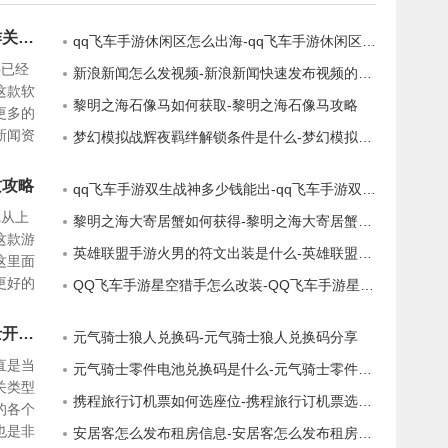
新浪新闻怎么关注他人-新浪新闻操作关注其他用户的步骤
qq飞车手游休闲区怎么出海-qq飞车手游休闲区出海方法
件已经
新浪新闻怎么发视频-新浪新闻快速发布视频的方法
这款软
黎明之海石像马如何获取-黎明之海石像马攻略
更多的
新闻资
梦幻模拟战辉夜羁绊解锁条件是什么-梦幻模拟战羁绊解锁条件一览
的资
载了，
质攻略
qq飞车手游双生战神多少钱能出-qq飞车手游双生战神大概多少钱
行各种
戏从上
黎明之海大寄居蟹如何获得-黎明之海大寄居蟹攻略
这款游
英雄联盟手游火男的符文出装是什么-英雄联盟手游火男的符文出装攻略
这里面
更好的
QQ飞车手游星空猎手怎么改装-QQ飞车手游星空猎手改装推荐
可以让
游戏，
元气骑士开学兑换码是什么-元气骑士开学兑换码分享
元气骑士狼人兑换码-元气骑士狼人兑换码分享
直是当
元气骑士零件电池兑换码是什么-元气骑士零件电池兑换码分享
关类型
携程旅行订机票如何选座位-携程旅行订机票选座方法
的各个
也是非
安居客怎么发布租房信息-安居客怎么发布租房步骤介绍