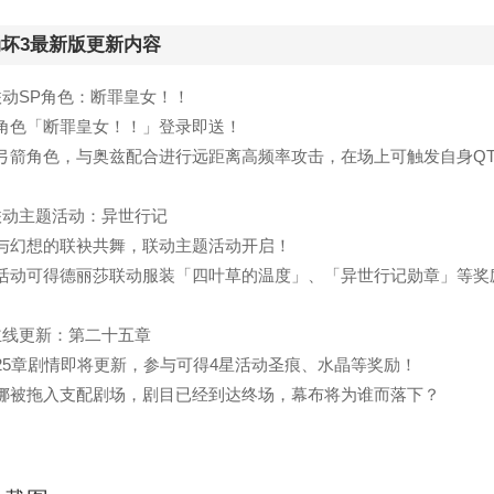
崩坏3最新版更新内容
联动SP角色：断罪皇女！！
角色「断罪皇女！！」登录即送！
弓箭角色，与奥兹配合进行远距离高频率攻击，在场上可触发自身Q
联动主题活动：异世行记
与幻想的联袂共舞，联动主题活动开启！
活动可得德丽莎联动服装「四叶草的温度」、「异世行记勋章」等奖
主线更新：第二十五章
25章剧情即将更新，参与可得4星活动圣痕、水晶等奖励！
娜被拖入支配剧场，剧目已经到达终场，幕布将为谁而落下？