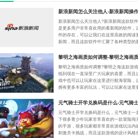
新浪新闻怎么关注他人?新浪新闻这款软
是更多用户非常喜欢用的看新闻的软件，
件的存在，可以让我们在这里高效的阅读
新闻，而且这款软件中汇聚了各种类型的
讯可以让我们在这里更好的了解更多热门
讯，这款看新闻的软件已经有更多用户下
黎明之海画质如何调整-黎明之海画
在这里我们也可以更好的使用这款软件进
黎明之海画质如何调整?黎明之海这款游
热门新闻的了解。
线到现在一直深受广大玩家的喜爱，而且
戏中也可以让玩家在这里进行航海冒险，
拥有更多丰富的玩法，可以让玩家在这里
玩游戏，这款游戏的操作也非常简单的，
各个新手玩家快速上手在这里面尽情的玩
在这里可以让我们自由的冒险以及探索。
元气骑士开学兑换码是什么，元气骑士一
下很多青少年玩家非常喜欢的一款冒险闯
的手游，很多玩家都非常喜欢游戏玩法内
刺激关卡挑战，而且这款游戏的设计风格