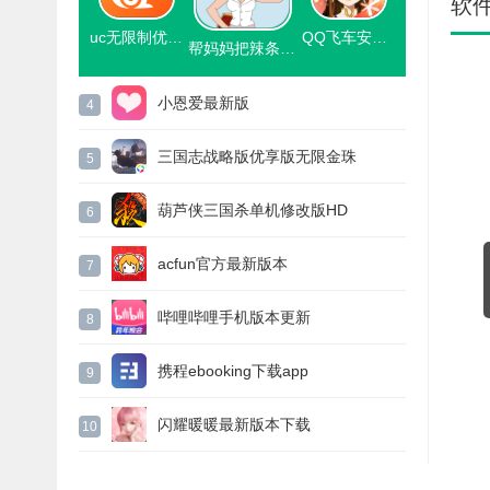
软
uc无限制优享版吾爱优化
QQ飞车安卓普通版
帮妈妈把辣条藏起来下载官方版
小恩爱最新版
4
三国志战略版优享版无限金珠
5
葫芦侠三国杀单机修改版HD
6
acfun官方最新版本
7
哔哩哔哩手机版本更新
8
携程ebooking下载app
9
闪耀暖暖最新版本下载
10