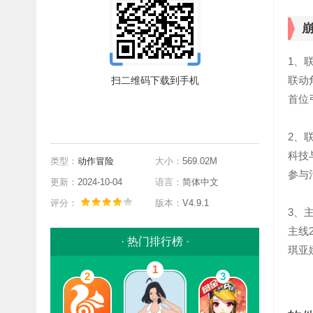
1、
联动
扫二维码下载到手机
首位
前往App Store下载
2、
科技
类型：
动作冒险
大小：
569.02M
参与
更新：
2024-10-04
语言：
简体中文
评分：
版本：
V4.9.1
3、
主线
· 热门排行榜 ·
琪亚
1
2
3