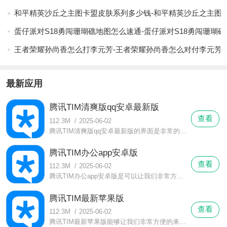
和平精英沙丘之主图卡盟皮肤系列多少钱-和平精英沙丘之主图
蛋仔派对S18勇闯珊瑚礁地图怎么速通-蛋仔派对S18勇闯珊瑚
王者荣耀孙尚香怎么打李元芳-王者荣耀孙尚香怎么对付李元芳
最新应用
腾讯TIM清爽版qq安卓最新版
查看
112.3M
/
2025-06-02
腾讯TIM清爽版qq安卓最新版的界面是非常的干净的，我们可以在腾讯TIM清爽版qq安卓最新版这里看到非常多的好友和用户在线聊天，同时我们也是可以来添加好友或者是删除他们的。
腾讯TIM办公app安卓版
查看
112.3M
/
2025-06-02
腾讯TIM办公app安卓版是可以让我们非常方便的来进行登录的，而且我们也是可以自己来修改个人资料的，我们是可以在腾讯TIM办公app安卓版这里非常自由的把自己手机里的文件上传到这里来。
腾讯TIM最新苹果版
查看
112.3M
/
2025-06-02
腾讯TIM最新苹果版能够让我们非常方便的来和自己的好友以及其他的用户进行交流，同时我们也是可以看到自己和其他人的聊天记录的情况的，而且腾讯TIM最新苹果版这款软件也是可以让我们来查询到聊天记录里的消息的。