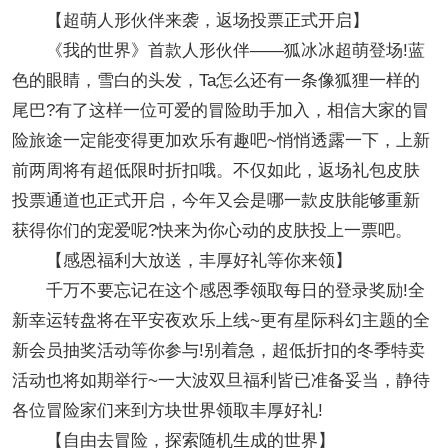
【超萌人形伙伴来袭，返场投票正式开启】
《我的世界》首款人形伙伴——狐冰冰超萌登场!蓝
色的眼睛，雪白的头发，Ta怎么还有一条像狐狸一样的
尾巴?有了这样一位可爱的冒险助手加入，相信大家的冒
险旅途一定能变得更加欢乐有趣吧~悄悄透露一下，上新
前两周将有超低限时折扣哦。不仅如此，返场礼包皮肤
投票通道也正式开启，今年又会是哪一款皮肤能够重新
获得你们的宠爱呢?快来为你心动的皮肤投上一票吧。
【感恩福利大放送，丰厚好礼等你来领】
千万不要忘记在这个感恩季领取每日的登录奖励!全
新幸运转盘将在平安夜欢乐上线~更有星际科幻主题的全
新会员抽奖活动等你参与!别着急，超低折扣的冬季特卖
活动也将如期举行~一大波双旦福利皆已准备妥当，静待
各位冒险家们来到方块世界领取丰厚好礼!
【自由去冒险，探索随机生成的世界】